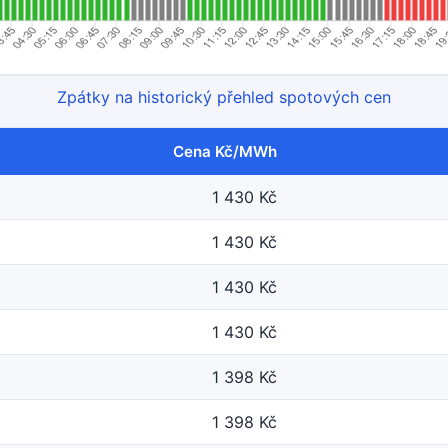
Zpátky na historický přehled spotových cen
Cena Kč/MWh
1 430 Kč
1 430 Kč
1 430 Kč
1 430 Kč
1 398 Kč
1 398 Kč