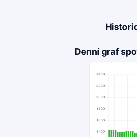
Histori
Denní graf spo