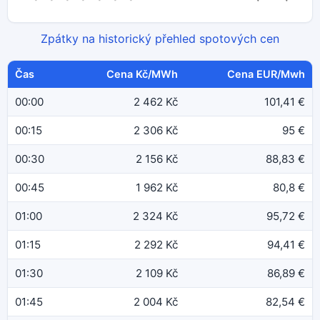
Zpátky na historický přehled spotových cen
Čas
Cena Kč/MWh
Cena EUR/Mwh
00:00
2 462 Kč
101,41 €
00:15
2 306 Kč
95 €
00:30
2 156 Kč
88,83 €
00:45
1 962 Kč
80,8 €
01:00
2 324 Kč
95,72 €
01:15
2 292 Kč
94,41 €
01:30
2 109 Kč
86,89 €
01:45
2 004 Kč
82,54 €