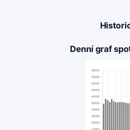
Histori
Denní graf spo