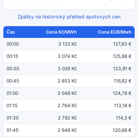
Zpátky na historický přehled spotových cen
Čas
Cena Kč/MWh
Cena EUR/Mwh
00:00
3 122 Kč
127,83 €
00:15
3 074 Kč
125,88 €
00:30
3 026 Kč
123,91 €
00:45
2 853 Kč
116,82 €
01:00
3 048 Kč
124,78 €
01:15
2 764 Kč
113,18 €
01:30
2 792 Kč
114,3 €
01:45
2 948 Kč
120,68 €