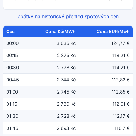
Zpátky na historický přehled spotových cen
Čas
Cena Kč/MWh
Cena EUR/Mwh
00:00
3 035 Kč
124,77 €
00:15
2 875 Kč
118,21 €
00:30
2 778 Kč
114,21 €
00:45
2 744 Kč
112,82 €
01:00
2 745 Kč
112,85 €
01:15
2 739 Kč
112,61 €
01:30
2 728 Kč
112,17 €
01:45
2 693 Kč
110,7 €