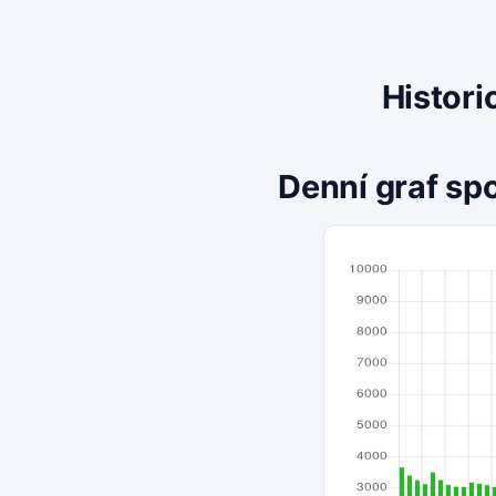
Histori
Denní graf spo