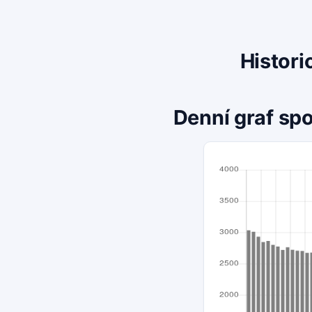
Histori
Denní graf spo