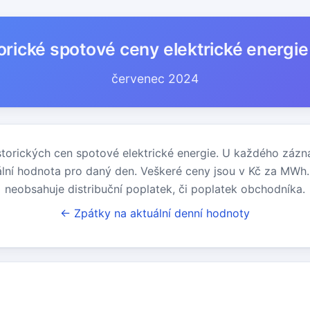
orické spotové ceny elektrické energi
červenec 2024
storických cen spotové elektrické energie. U každého záz
lní hodnota pro daný den. Veškeré ceny jsou v Kč za MWh
neobsahuje distribuční poplatek, či poplatek obchodníka.
← Zpátky na aktuální denní hodnoty