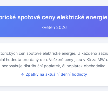
orické spotové ceny elektrické energi
květen 2026
storických cen spotové elektrické energie. U každého záz
lní hodnota pro daný den. Veškeré ceny jsou v Kč za MWh
neobsahuje distribuční poplatek, či poplatek obchodníka.
← Zpátky na aktuální denní hodnoty