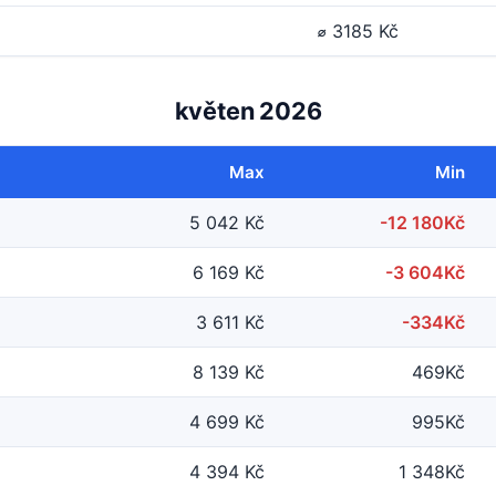
⌀ 3185 Kč
květen 2026
Max
Min
5 042 Kč
-12 180Kč
6 169 Kč
-3 604Kč
3 611 Kč
-334Kč
8 139 Kč
469Kč
4 699 Kč
995Kč
4 394 Kč
1 348Kč